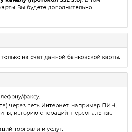
каналу (протокол SSL 3.0)
. В том
 карты Вы будете дополнительно
только на счет данной банковской карты.
елефону/факсу.
е) через сеть Интернет, например ПИН,
миты, историю операций, персональные
ций торговли и услуг.