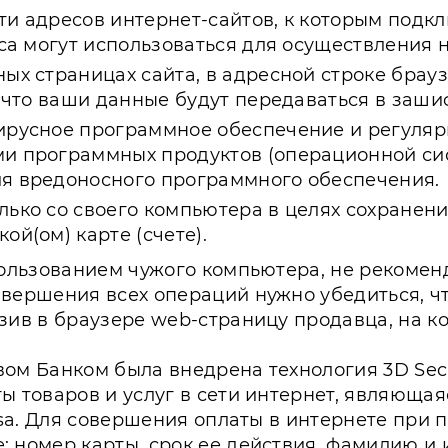
ти адресов интернет-сайтов, к которым подкл
еса могут использоваться для осуществления
х страницах сайта, в адресной строке браузер
 , что ваши данные будут передаваться в заш
ирусное программное обеспечение и регуляр
и программных продуктов (операционной сис
ия вредоносного программного обеспечения.
лько со своего компьютера в целях сохране
ой(ом) карте (счете).
пользованием чужого компьютера, не рекомен
вершения всех операций нужно убедиться, ч
зив в браузере web-страницу продавца, на к
ом Банком была внедрена технология 3D Secu
ы товаров и услуг в сети интернет, являюща
Visa. Для совершения оплаты в интернете при
 номер карты, срок ее действия, фамилию и 