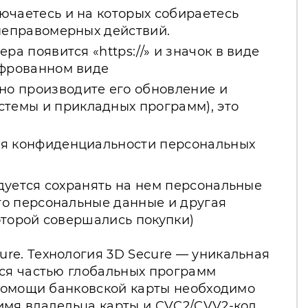
ючаетесь и на которых собираетесь
 неправомерных действий.
а появится «https://» и значок в виде
ифрованном виде
но производите его обновление и
темы и прикладных программ), это
ния конфиденциальности персональных
дуется сохранять на нем персональные
то персональные данные и другая
оторой совершались покупки)
re. Технология 3D Secure — уникальная
яся частью глобальных программ
 помощи банковской карты необходимо
имя владельца карты и CVC2/CVV2-код,